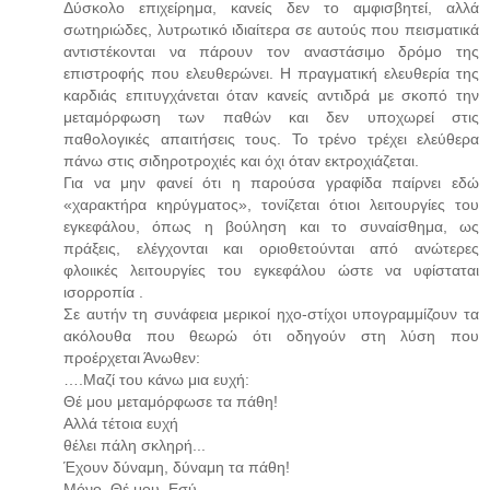
Δύσκολο επιχείρημα, κανείς δεν το αμφισβητεί, αλλά
σωτηριώδες, λυτρωτικό ιδιαίτερα σε αυτούς που πεισματικά
αντιστέκονται να πάρουν τον αναστάσιμο δρόμο της
επιστροφής που ελευθερώνει. Η πραγματική ελευθερία της
καρδιάς επιτυγχάνεται όταν κανείς αντιδρά με σκοπό την
μεταμόρφωση των παθών και δεν υποχωρεί στις
παθολογικές απαιτήσεις τους. Το τρένο τρέχει ελεύθερα
πάνω στις σιδηροτροχιές και όχι όταν εκτροχιάζεται.
Για να μην φανεί ότι η παρούσα γραφίδα παίρνει εδώ
«χαρακτήρα κηρύγματος», τονίζεται ότιοι λειτουργίες του
εγκεφάλου, όπως η βούληση και το συναίσθημα, ως
πράξεις, ελέγχονται και οριοθετούνται από ανώτερες
φλοιικές λειτουργίες του εγκεφάλου ώστε να υφίσταται
ισορροπία .
Σε αυτήν τη συνάφεια μερικοί ηχο-στίχοι υπογραμμίζουν τα
ακόλουθα που θεωρώ ότι οδηγούν στη λύση που
προέρχεται Άνωθεν:
….Μαζί του κάνω μια ευχή:
Θέ μου μεταμόρφωσε τα πάθη!
Αλλά τέτοια ευχή
θέλει πάλη σκληρή...
Έχουν δύναμη, δύναμη τα πάθη!
Μόνο, Θέ μου, Εσύ