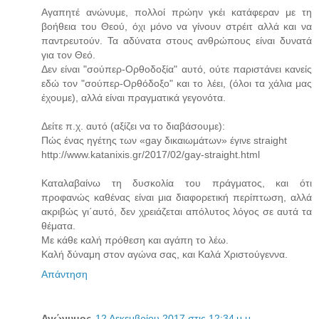
Aγαπητέ ανώνυμε, πολλοί πρώην γκέι κατάφεραν με τη
βοήθεια του Θεού, όχι μόνο να γίνουν στρέιτ αλλά και να
παντρευτούν. Τα αδύνατα στους ανθρώπους είναι δυνατά
για τον Θεό.
Δεν είναι "σούπερ-Ορθοδοξία" αυτό, ούτε παριστάνει κανείς
εδώ τον "σούπερ-Ορθόδοξο" και το λέει, (όλοι τα χάλια μας
έχουμε), αλλά είναι πραγματικά γεγονότα.
Δείτε π.χ. αυτό (αξίζει να το διαβάσουμε):
Πώς ένας ηγέτης των «gay δικαιωμάτων» έγινε straight
http://www.katanixis.gr/2017/02/gay-straight.html
Καταλαβαίνω τη δυσκολία του πράγματος, και ότι
προφανώς καθένας είναι μια διαφορετική περίπτωση, αλλά
ακριβώς γι΄αυτό, δεν χρειάζεται απόλυτος λόγος σε αυτά τα
θέματα.
Με κάθε καλή πρόθεση και αγάπη το λέω.
Καλή δύναμη στον αγώνα σας, και Καλά Χριστούγεννα.
Απάντηση
Ανώνυμος
12 Δεκεμβρίου 2017 στις 12:34 μ.μ.