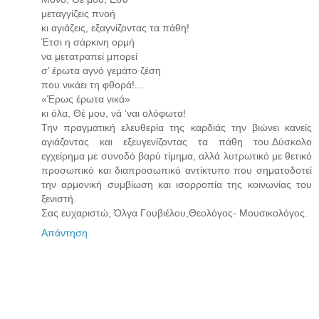
μεταγγίζεις πνοή
κι αγιάζεις, εξαγνίζοντας τα πάθη!
Έτσι η σάρκινη ορμή
να μετατραπεί μπορεί
σ’ έρωτα αγνό γεμάτο ζέση
που νικάει τη φθορά!...
«Έρως έρωτα νικά»
κι όλα, Θέ μου, νά ‘ναι ολόφωτα!
Την πραγματική ελευθερία της καρδιάς την βιώνει κανείς
αγιάζοντας και εξευγενίζοντας τα πάθη του.Δύσκολο
εγχείρημα με συνοδό βαρύ τίμημα, αλλά λυτρωτικό με θετικό
προσωπικό και διαπροσωπικό αντίκτυπο που σηματοδοτεί
την αρμονική συμβίωση και ισορροπία της κοινωνίας του
ξενιστή.
Σας ευχαριστώ, Όλγα Γουβιέλου,Θεολόγος- Μουσικολόγος.
Απάντηση