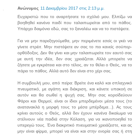
Ανώνυμος
11 Δεκεμβρίου 2017 στις 2:13 μ.μ.
Ευχαριστώ που το αναρτήσατε το σχόλιό μου. Ελπίζω να
βοηθηθεί κανένα παιδί που ταλαιπωρείται από το πάθος.
Υπάρχει δαιμόνιο εδώ, σας το ξαναλέω και να το πιστέψετε.
Για να μην παρεξηγούμεθα, μην περιμένετε εσείς οι γκέι να
γίνετε στρέιτ. Μην πιστέψετε αν σας το πει κανείς σούπερ-
ορθόδοξος. Δεν θα γίνει και μην ταλαιπωρείτε τον εαυτό σας
με αυτή την ιδέα, δεν σας χρειάζεται. Αλλά μπορείτε να
ζήσετε με εγκράτεια και στο τέλος, αν το θέλει ο Θεός, να το
πάρει το πάθος. Αλλά αυτό δεν είναι στο χέρι σας.
Η συμβουλή μου, από πείρα: Βρείτε ένα καλό και σπλαχνικό
πνευματικό, με αγάπη και διάκριση, και κάνετε υπακοή σε
αυτόν και θα σωθεί η ψυχή σας. Μην σας κοροϊδεύουν
Φάροι και Θερμοί, είναι οι ίδιοι μπερδεμένοι μέσα τους (το
ανατανακλά η μορφή τους το μέσα μπέρδεμα...). Ας τους
κρίνει αυτούς ο Θεός, αλλά δεν έχουν κανένα δικαίωμα να
στέλνουν νέα παιδιά στην Κόλαση, για να ικανοποιηθεί το
υπερεγώ τους. Ένα διακριτικό πνευματικό χρειάζεστε, και ας
μην είναι φίρμα, μπορεί να είναι και στην ενορία σας ή στη