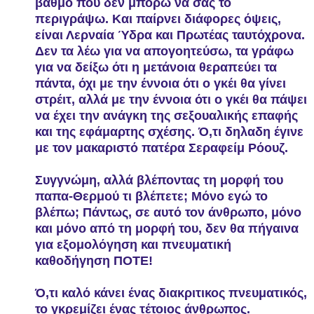
βαθμό που δεν μπορώ να σας το
περιγράψω. Και παίρνει διάφορες όψεις,
είναι Λερναία Ύδρα και Πρωτέας ταυτόχρονα.
Δεν τα λέω για να απογοητεύσω, τα γράφω
για να δείξω ότι η μετάνοια θεραπεύει τα
πάντα, όχι με την έννοια ότι ο γκέι θα γίνει
στρέιτ, αλλά με την έννοια ότι ο γκέι θα πάψει
να έχει την ανάγκη της σεξουαλικής επαφής
και της εφάμαρτης σχέσης. Ό,τι δηλαδη έγινε
με τον μακαριστό πατέρα Σεραφείμ Ρόουζ.
Συγγνώμη, αλλά βλέποντας τη μορφή του
παπα-Θερμού τι βλέπετε; Μόνο εγώ το
βλέπω; Πάντως, σε αυτό τον άνθρωπο, μόνο
και μόνο από τη μορφή του, δεν θα πήγαινα
για εξομολόγηση και πνευματική
καθοδήγηση ΠΟΤΕ!
Ό,τι καλό κάνει ένας διακριτικος πνευματικός,
το γκρεμίζει ένας τέτοιος άνθρωπος.