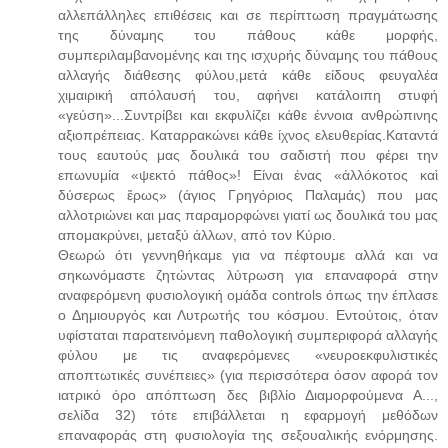
αλλεπάλληλες επιθέσεις και σε περίπτωση πραγμάτωσης
της δύναμης του πάθους κάθε μορφής,
συμπεριλαμβανομένης και της ισχυρής δύναμης του πάθους
αλλαγής διάθεσης φύλου,μετά κάθε είδους φευγαλέα
χιμαιρική απόλαυσή του, αφήνει κατάλοιπη στυφή
«γεύση»...Συντρίβει και εκφυλίζει κάθε έννοια ανθρώπινης
αξιοπρέπειας. Καταρρακώνει κάθε ίχνος ελευθερίας.Καταντά
τους εαυτούς μας δουλικά του σαδιστή που φέρει την
επωνυμία «ψεκτό πάθος»! Είναι ένας «ἀλλόκοτος καὶ
δύσερως ἔρως» (άγιος Γρηγόριος Παλαμάς) που μας
αλλοτριώνει και μας παραμορφώνει γιατί ως δουλικά του μας
απομακρύνει, μεταξύ άλλων, από τον Κύριο.
Θεωρώ ότι γεννηθήκαμε για να πέφτουμε αλλά και να
σηκωνόμαστε ζητώντας λύτρωση για επαναφορά στην
αναφερόμενη φυσιολογική ομάδα controls όπως την έπλασε
ο Δημιουργός και Λυτρωτής του κόσμου. Εντούτοις, όταν
υφίσταται παρατεινόμενη παθολογική συμπεριφορά αλλαγής
φύλου με τις αναφερόμενες «νευροεκφυλιστικές
αποπτωτικές συνέπειες» (για περισσότερα όσον αφορά τον
ιατρικό όρο απόπτωση δες βιβλίο Διαμορφούμενα Α...,
σελίδα 32) τότε επιβάλλεται η εφαρμογή μεθόδων
επαναφοράς στη φυσιολογία της σεξουαλικής ενόρμησης.