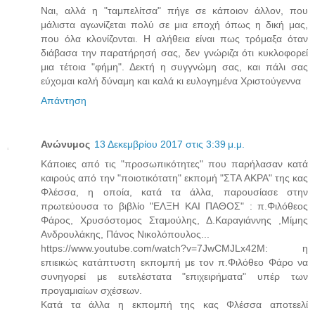
Ναι, αλλά η "ταμπελίτσα" πήγε σε κάποιον άλλον, που
μάλιστα αγωνίζεται πολύ σε μια εποχή όπως η δική μας,
που όλα κλονίζονται. Η αλήθεια είναι πως τρόμαξα όταν
διάβασα την παρατήρησή σας, δεν γνώριζα ότι κυκλοφορεί
μια τέτοια "φήμη". Δεκτή η συγγνώμη σας, και πάλι σας
εύχομαι καλή δύναμη και καλά κι ευλογημένα Χριστούγεννα
Απάντηση
Ανώνυμος
13 Δεκεμβρίου 2017 στις 3:39 μ.μ.
Κάποιες από τις "προσωπικότητες" που παρήλασαν κατά
καιρούς από την "ποιοτικότατη" εκπομή "ΣΤΑ ΑΚΡΑ" της κας
Φλέσσα, η οποία, κατά τα άλλα, παρουσίασε στην
πρωτεύουσα το βιβλίο "ΕΛΞΗ ΚΑΙ ΠΑΘΟΣ" : π.Φιλόθεος
Φάρος, Χρυσόστομος Σταμούλης, Δ.Καραγιάννης ,Μίμης
Ανδρουλάκης, Πάνος Νικολόπουλος...
https://www.youtube.com/watch?v=7JwCMJLx42M: η
επιεικώς κατάπτυστη εκπομπή με τον π.Φιλόθεο Φάρο να
συνηγορεί με ευτελέστατα "επιχειρήματα" υπέρ των
προγαμιαίων σχέσεων.
Κατά τα άλλα η εκπομπή της κας Φλέσσα αποτεελί