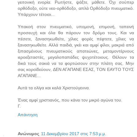
γειτονική ενορία. Ρωτήστε, ψάξτε, μάθετε. Όχι σούπερ
ορθόδοξο, ούτε νεο-ορθόδοξο, απλά Ορθόδοξο πνευματικό.
Υπάρχουν τέτοιοι...
Υπακοή στον πνευματικό, υπομονή, επιμονή, ταπεινή
προσευχή και όλα θα πάρουν τον δρόμο τους. Και να
πέσετε, ξανασηκωθείτε, χίλιες φορές πέφτετε, χίλιες να
ξανασηκωθείτε. Αλλά παιδιά, γκέι και αμφί φίλοι, μακριά από
ξιπασμένους πνευματικούς απατεώνες, μεταμοντέρνους
ιεροεξεταστές, μεγαλοπαπάδες ψυχοτέτοιους. Θέλουν τα
δικά τους σακιά να τα φορτώσουν στην πλάτη σας. Μην
σας κοροϊδεύουν, ΔΕΝ ΑΓΑΠΑΝΕ ΕΣΑΣ, ΤΟΝ ΕΑΥΤΟ ΤΟΥΣ
ΑΓΑΠΑΝΕ...
Αυτά τα ολίγα και καλά Χριστούγεννα.
Ένας αμφί χριστιανός, που κάνει τον μικρό αγώνα του.
Γ.
Απάντηση
Ανώνυμος
11 Δεκεμβρίου 2017 στις 7:53 μ.μ.