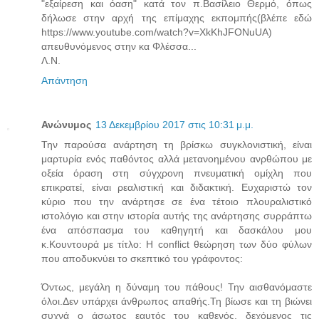
"εξαίρεση και όαση" κατά τον π.Βασίλειο Θερμό, όπως
δήλωσε στην αρχή της επίμαχης εκπομπής(βλέπε εδώ
https://www.youtube.com/watch?v=XkKhJFONuUA)
απευθυνόμενος στην κα Φλέσσα...
Λ.Ν.
Απάντηση
Ανώνυμος
13 Δεκεμβρίου 2017 στις 10:31 μ.μ.
Την παρούσα ανάρτηση τη βρίσκω συγκλονιστική, είναι
μαρτυρία ενός παθόντος αλλά μετανοημένου ανρθώπου με
οξεία όραση στη σύγχρονη πνευματική ομίχλη που
επικρατεί, είναι ρεαλιστική και διδακτική. Ευχαριστώ τον
κύριο που την ανάρτησε σε ένα τέτοιο πλουραλιστικό
ιστολόγιο και στην ιστορία αυτής της ανάρτησης συρράπτω
ένα απόσπασμα του καθηγητή και δασκάλου μου
κ.Κουντουρά με τίτλο: Η conflict θεώρηση των δύο φύλων
που αποδυκνύει το σκεπτικό του γράφοντος:
Όντως, μεγάλη η δύναμη του πάθους! Την αισθανόμαστε
όλοι.Δεν υπάρχει άνθρωπος απαθής.Τη βίωσε και τη βιώνει
συχνά ο άσωτος εαυτός του καθενός, δεχόμενος τις