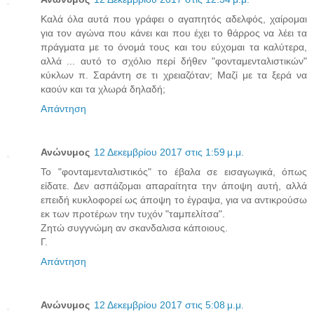
Καλά όλα αυτά που γράφει ο αγαπητός αδελφός, χαίρομαι
για τον αγώνα που κάνει και που έχει το θάρρος να λέει τα
πράγματα με το όνομά τους και του εύχομαι τα καλύτερα,
αλλά ... αυτό το σχόλιο περί δήθεν "φονταμενταλιστικών"
κύκλων π. Σαράντη σε τι χρειαζόταν; Μαζί με τα ξερά να
καούν και τα χλωρά δηλαδή;
Απάντηση
Ανώνυμος
12 Δεκεμβρίου 2017 στις 1:59 μ.μ.
Το "φονταμενταλιστικός" το έβαλα σε εισαγωγικά, όπως
είδατε. Δεν ασπάζομαι απαραίτητα την άποψη αυτή, αλλά
επειδή κυκλοφορεί ως άποψη το έγραψα, για να αντικρούσω
εκ των προτέρων την τυχόν "ταμπελίτσα".
Ζητώ συγγνώμη αν σκανδαλισα κάποιους.
Γ.
Απάντηση
Ανώνυμος
12 Δεκεμβρίου 2017 στις 5:08 μ.μ.