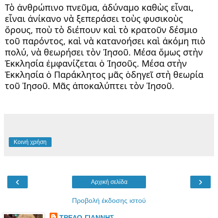
Τὸ ἀνθρώπινο πνεῦμα, ἀδύναμο καθὼς εἶναι, 
εἶναι ἀνίκανο νὰ ξεπεράσει τοὺς φυσικοὺς 
ὅρους, ποὺ τὸ διέπουν καὶ τὸ κρατοῦν δέσμιο 
τοῦ παρόντος, καὶ νὰ κατανοήσει καὶ ἀκόμη πιὸ 
πολύ, νὰ θεωρήσει τὸν Ἰησοῦ. Μέσα ὅμως στὴν 
Ἐκκλησία ἐμφανίζεται ὁ Ἰησοῦς. Μέσα στὴν 
Ἐκκλησία ὁ Παράκλητος μᾶς ὁδηγεῖ στὴ θεωρία 
τοῦ Ἰησοῦ. Μᾶς ἀποκαλύπτει τὸν Ἰησοῦ.
Κοινή χρήση
‹
›
Αρχική σελίδα
Προβολή έκδοσης ιστού
ΤΡΕΛΟ-ΓΙΑΝΝΗΣ