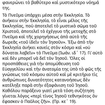
φανερώνει τὸ βαθύτερο καὶ μυστικότερο νόημά 
της.
Τὸ Πνεῦμα ὑπάρχει μέσα στὴν Ἐκκλησία. Τὸ 
ἀνήκειν στὴν Ἐκκλησία, τὸ εἶναι μέλος τῆς 
Ἐκκλησίας, ποὺ ἀποτελεῖ τὸ μυστικὸ σῶμα τοῦ 
Χριστοῦ, ἀποτελεῖ τὸ ἐχέγγυο τῆς μετοχῆς στὸ 
Πνεῦμα καὶ τῆς χορηγήσεως ἀπὸ αὐτὸ τῆς 
δωρεᾶς «τοῦ ἰδεῖν τὸν Ἰησοῦν». Ἔξω ἀπὸ τὴν 
Ἐκκλησία ἀνήκει κανεὶς στὸν κόσμο καὶ «οὐ 
δύναται λαβεῖν» τὸ Πνεῦμα (Ἰωάν. ιδ΄ 17). Γι’ αὐτὸ 
καὶ δὲν μπορεῖ νὰ δεῖ τὸν Ἰησοῦ. Ὅλες οἱ 
προσπάθειες γιὰ τὴν ἀπομύθευση τοῦ 
Εὐαγγελίου καὶ τὴν ἀνατομία της ὑπὸ τὸ φῶς τῆς 
γνώσεως τοῦ κόσμου αὐτοῦ καὶ μὲ κριτήριο τὶς 
ἀνθρώπινες δυνατότητες κατανοήσεως δὲν 
κατέληξε παρὰ στὴν ἐξαφάνιση τοῦ Ἰησοῦ. 
Καθόλου παράξενο γιατί μετὰ τόση συζήτηση 
γίνεται λόγος «περὶ τίνος Ἰησοῦ τεθνηκότος ὃν 
ἔφασκεν ὁ Παῦλος ζῆν». (Πρ. κε΄ 19).