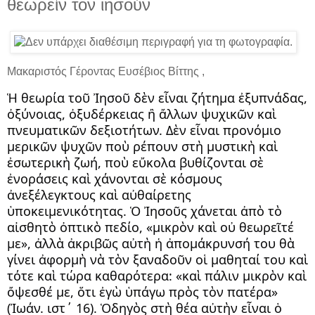
θεωρείν τον ιησούν
Μακαριστός Γέροντας Ευσέβιος Βίττης ,
Ἡ θεωρία τοῦ Ἰησοῦ δὲν εἶναι ζήτημα ἐξυπνάδας, 
ὀξύνοιας, ὀξυδέρκειας ἢ ἄλλων ψυχικῶν καὶ 
πνευματικῶν δεξιοτήτων. Δὲν εἶναι προνόμιο 
μερικῶν ψυχῶν ποὺ ρέπουν στὴ μυστικὴ καὶ 
ἐσωτερικὴ ζωή, ποὺ εὔκολα βυθίζονται σὲ 
ἐνοράσεις καὶ χάνονται σὲ κόσμους 
ἀνεξέλεγκτους καὶ αὐθαίρετης 
ὑποκειμενικότητας. Ὁ Ἰησοῦς χάνεται ἀπὸ τὸ 
αἰσθητὸ ὀπτικὸ πεδίο, «μικρὸν καὶ οὐ θεωρεῖτέ 
με», ἀλλὰ ἀκριβῶς αὐτὴ ἡ ἀπομάκρυνσή του θὰ 
γίνει ἀφορμὴ νὰ τὸν ξαναδοῦν οἱ μαθηταί του καὶ 
τότε καὶ τώρα καθαρότερα: «καὶ πάλιν μικρὸν καὶ 
ὄψεσθέ με, ὅτι ἐγὼ ὑπάγω πρὸς τὸν πατέρα» 
(Ἰωάν. ιστ΄ 16). Ὁδηγὸς στὴ θέα αὐτὴν εἶναι ὁ 