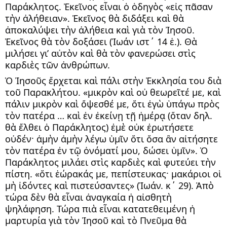
Παράκλητος. Ἐκεῖνος εἶναι ὁ ὁδηγὸς «εἰς πᾶσαν 
τὴν ἀλήθειαν». Ἐκεῖνος θὰ διδάξει καὶ θὰ 
ἀποκαλύψει τὴν ἀλήθεια καὶ γιὰ τὸν Ἰησοῦ. 
Ἐκεῖνος θὰ τὸν δοξάσει (Ἰωάν ιστ΄ 14 ἑ.). Θὰ 
μιλήσει γι’ αὐτὸν καὶ θὰ τὸν φανερώσει στὶς 
καρδιὲς τῶν ἀνθρώπων.
Ὁ Ἰησοῦς ἔρχεται καὶ πάλι στὴν Ἐκκλησία του διὰ 
τοῦ Παρακλήτου. «μικρὸν καὶ οὐ θεωρεῖτέ με, καὶ 
πάλιν μικρὸν καὶ ὄψεσθέ με, ὅτι ἐγὼ ὑπάγω πρὸς 
τὸν πατέρα … καὶ ἐν ἐκείνῃ τῇ ἡμέρᾳ (ὅταν δηλ. 
θὰ ἔλθει ὁ Παράκλητος) ἐμὲ οὐκ ἐρωτήσετε 
οὐδέν· ἀμὴν ἀμὴν λέγω ὑμῖν ὅτι ὅσα ἂν αἰτήσητε 
τὸν πατέρα ἐν τῷ ὀνόματί μου, δώσει ὑμῖν». Ὁ 
Παράκλητος μιλάει στὶς καρδιὲς καὶ φυτεύει τὴν 
πίστη. «ὅτι ἑώρακάς με, πεπίστευκας· μακάριοι οἱ 
μὴ ἰδόντες καὶ πιστεύσαντες» (Ἰωάν. κ΄ 29). Ἀπὸ 
τώρα δὲν θὰ εἶναι ἀναγκαία ἡ αἰσθητὴ 
ψηλάφηση. Τώρα πιὰ εἶναι κατατεθειμένη ἡ 
μαρτυρία γιὰ τὸν Ἰησοῦ καὶ τὸ Πνεῦμα θὰ 